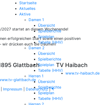
Startseite
Aktuelles
Aktive
Damen 1
Übersicht
26/2027 startet an diesem Wochenende!
Spielberichte
Spielplan
en erfolgreichen Start sowie einen positiven
Tabelle (HHV)
g – wir drücken euch die Daumen!
Damen 2
Übersicht
Spielberichte
1895 Glattbach
TV Haibach
Spielplan
Tabelle (HHV)
www.tv-haibach.de
Herren 1
www.tv-glattbach.de
Übersicht
Spielberichte
|
Impressum
|
Datenschutz
|
¶
Spielplan
Tabelle (HHV)
Herren 2