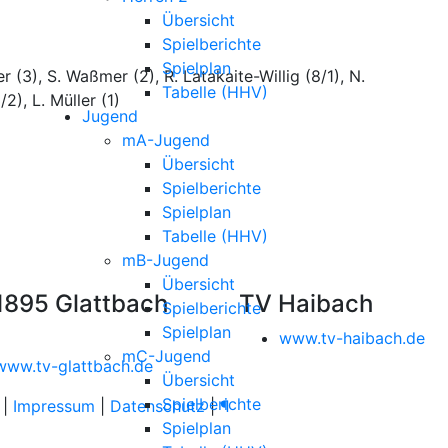
Übersicht
Spielberichte
Spielplan
r (3), S. Waßmer (2), R. Latakaite-Willig (8/1), N.
Tabelle (HHV)
2), L. Müller (1)
Jugend
mA-Jugend
Übersicht
Spielberichte
Spielplan
Tabelle (HHV)
mB-Jugend
Übersicht
1895 Glattbach
TV Haibach
Spielberichte
Spielplan
www.tv-haibach.de
mC-Jugend
www.tv-glattbach.de
Übersicht
Spielberichte
|
Impressum
|
Datenschutz
|
¶
Spielplan