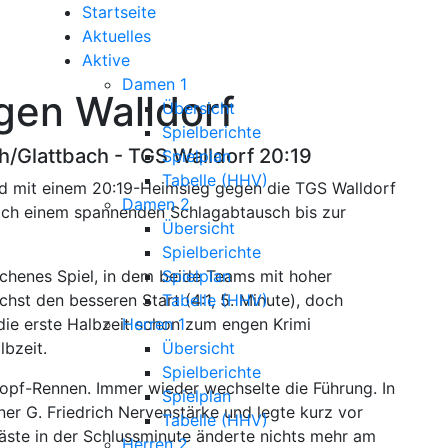
Startseite
Aktuelles
Aktive
Damen 1
gen Walldorf
Übersicht
Spielberichte
h/Glattbach - TGS Walldorf 20:19
Spielplan
Tabelle (HHV)
 mit einem 20:19-Heimsieg gegen die TGS Walldorf
Damen 2
ach einem spannenden Schlagabtausch bis zur
Übersicht
Spielberichte
ichenes Spiel, in dem beide Teams mit hoher
Spielplan
chst den besseren Start (4:1, 5. Minute), doch
Tabelle (HHV)
die erste Halbzeit schon zum engen Krimi
Herren 1
lbzeit.
Übersicht
Spielberichte
-Kopf-Rennen. Immer wieder wechselte die Führung. In
Spielplan
er G. Friedrich Nervenstärke und legte kurz vor
Tabelle (HHV)
Gäste in der Schlussminute änderte nichts mehr am
Herren 2