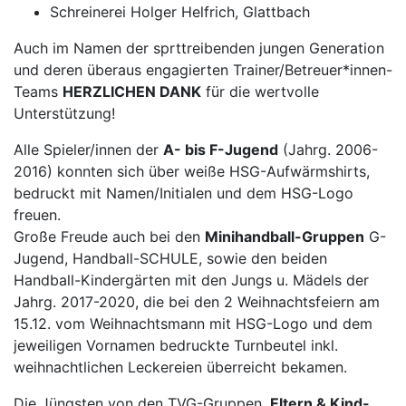
Schreinerei Holger Helfrich, Glattbach
Auch im Namen der sprttreibenden jungen Generation
und deren überaus engagierten Trainer/Betreuer*innen-
Teams
HERZLICHEN DANK
für die wertvolle
Unterstützung!
Alle Spieler/innen der
A- bis F-Jugend
(Jahrg. 2006-
2016) konnten sich über weiße HSG-Aufwärmshirts,
bedruckt mit Namen/Initialen und dem HSG-Logo
freuen.
Große Freude auch bei den
Minihandball-Gruppen
G-
Jugend, Handball-SCHULE, sowie den beiden
Handball-Kindergärten mit den Jungs u. Mädels der
Jahrg. 2017-2020, die bei den 2 Weihnachtsfeiern am
15.12. vom Weihnachtsmann mit HSG-Logo und dem
jeweiligen Vornamen bedruckte Turnbeutel inkl.
weihnachtlichen Leckereien überreicht bekamen.
Die Jüngsten von den TVG-Gruppen
‚Eltern & Kind-