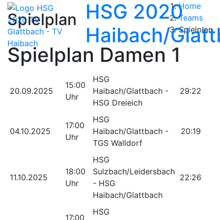
HSG 2020
Home
Spielplan
Teams
Haibach/Glat
Spielplan
Spielplan Damen 1
HSG
15:00
20.09.2025
Haibach/Glattbach -
29:22
Uhr
HSG Dreieich
HSG
17:00
04.10.2025
Haibach/Glattbach -
20:19
Uhr
TGS Walldorf
HSG
18:00
Sulzbach/Leidersbach
11.10.2025
22:26
Uhr
- HSG
Haibach/Glattbach
HSG
17:00