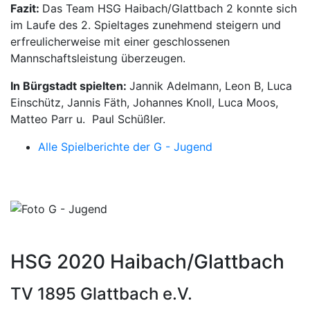
Fazit:
Das Team HSG Haibach/Glattbach 2 konnte sich
im Laufe des 2. Spieltages zunehmend steigern und
erfreulicherweise mit einer geschlossenen
Mannschaftsleistung überzeugen.
In Bürgstadt spielten:
Jannik Adelmann, Leon B, Luca
Einschütz, Jannis Fäth, Johannes Knoll, Luca Moos,
Matteo Parr u. Paul Schüßler.
Alle Spielberichte der G - Jugend
HSG 2020 Haibach/Glattbach
TV 1895 Glattbach e.V.