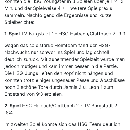
konnten die HSG-Youngster in 3 Spielen über je 1 x 12
Min. und der Spielweise 4 + 1 weitere Spielpraxis
sammeln. Nachfolgend die Ergebnisse und kurze
Spielberichte:
1. Spiel
TV Bürgstadt 1 - HSG Haibach/Glattbach 2 9:3
Gegen das spielstarke Heimteam fand der HSG-
Nachwuchs nur schwer ins Spiel und lag schnell
deutlich zurück. Mit zunehmender Spielzeit wurde man
jedoch mutiger und kam immer besser in die Partie.
Die HSG-Jungs ließen den Kopf nicht hängen und
konnten trotz einiger ungenauer Pässe und Abschlüsse
noch 3 schöne Tore durch Jannis 2 u. Leon 1 zum
Endstand von 9:3 erzielen.
2. Spiel
HSG Haibach/Glattbach 2 - TV Bürgstadt 2
8:4
Im zweiten Spiel konnte sich das HSG-Team deutlich